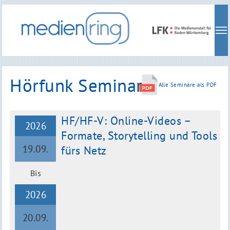
Skip
to
main
navigation
Hörfunk Seminare
Alle Seminare als PDF
HF/HF-V: Online-Videos –
2026
Formate, Storytelling und Tools
19.09.
fürs Netz
Bis
2026
20.09.