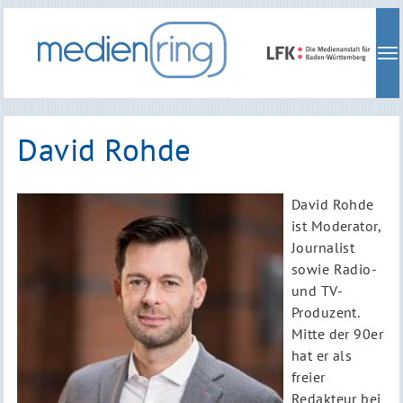
Skip
to
main
navigation
David Rohde
David Rohde
ist Moderator,
Journalist
sowie Radio-
und TV-
Produzent.
Mitte der 90er
hat er als
freier
Redakteur bei